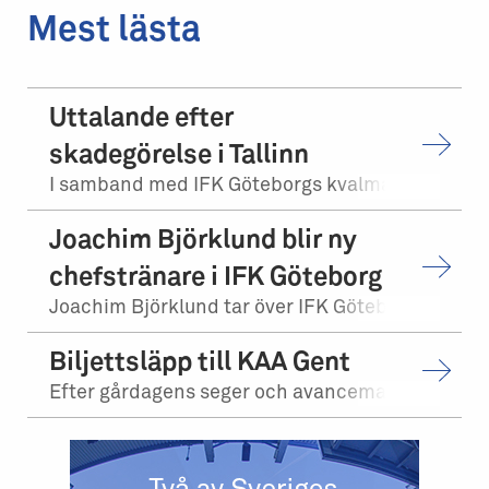
Mest lästa
Uttalande efter
skadegörelse i Tallinn
I samband med IFK Göteborgs kvalmatch på bortaplan mot FCI Levadia Tallinn skedd...
Joachim Björklund blir ny
chefstränare i IFK Göteborg
Joachim Björklund tar över IFK Göteborgs herrlag. Stefan Billborn lämnar samtidi...
Biljettsläpp till KAA Gent
Efter gårdagens seger och avancemang mot Levadia Tallinn, möter vi KAA Gent i tr...