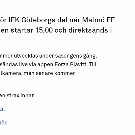
för IFK Göteborgs del när Malmö FF
en startar 15.00 och direktsänds i
ommer utvecklas under säsongens gång.
das live via appen Forza Blåvitt. Till
ilkamera, men senare kommer
n strax innan.
r.
här
.