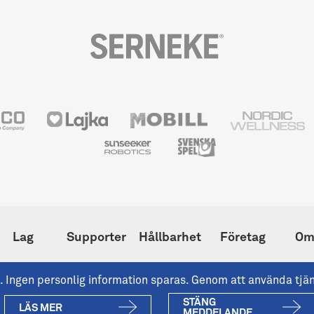
Lag
Supporter
Hållbarhet
Företag
Om
nst. Ingen personlig information sparas. Genom att använda tj
STÄNG
LÄS MER
ifkgoteborg.se är IFK Göt
MEDDELANDE