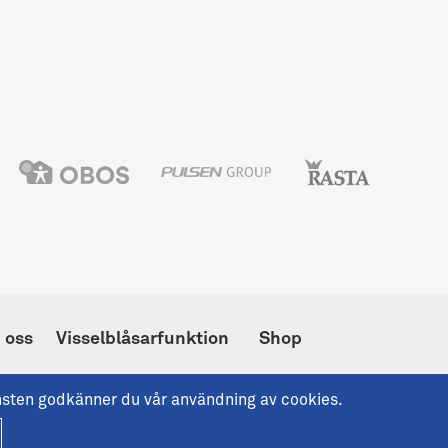
 oss
Visselblåsarfunktion
Shop
änsten godkänner du vår användning av cookies.
eborgs officiella hemsida.