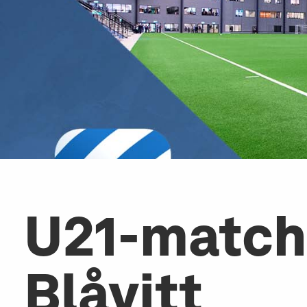
U21-matche
Blåvitt