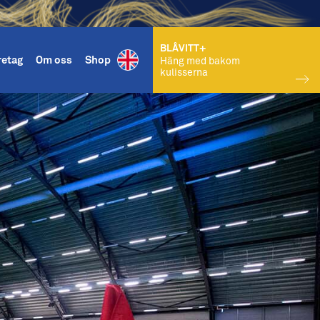
BLÅVITT+
retag
Om oss
Shop
Häng med bakom
kulisserna
KÖP BILJETT