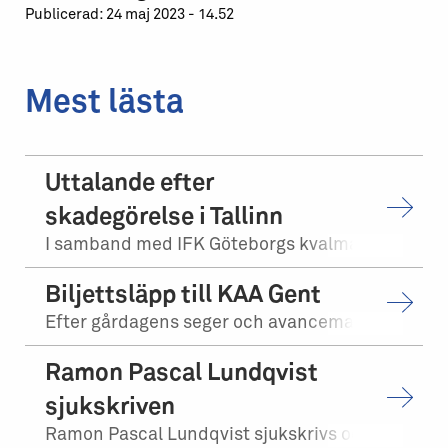
Publicerad: 24 maj 2023 - 14.52
Mest lästa
Uttalande efter
skadegörelse i Tallinn
I samband med IFK Göteborgs kvalmatch på bortaplan mot FCI Levadia Tallinn skedd...
Biljettsläpp till KAA Gent
Efter gårdagens seger och avancemang mot Levadia Tallinn, möter vi KAA Gent i tr...
Ramon Pascal Lundqvist
sjukskriven
Ramon Pascal Lundqvist sjukskrivs och kommer under tiden inte att närvara i trän...