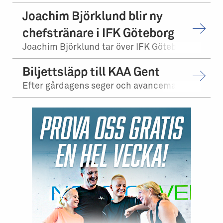
Joachim Björklund blir ny
chefstränare i IFK Göteborg
Joachim Björklund tar över IFK Göteborgs herrlag. Stefan Billborn lämnar samtidi...
Biljettsläpp till KAA Gent
Efter gårdagens seger och avancemang mot Levadia Tallinn, möter vi KAA Gent i tr...