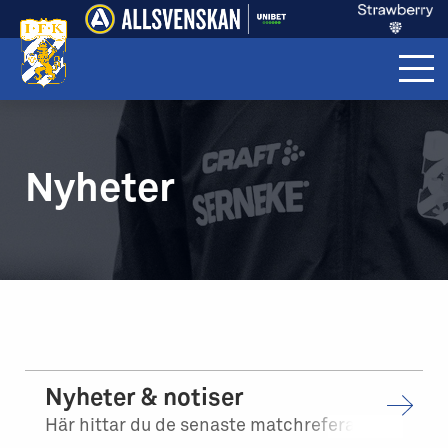
Nyheter
Nyheter & notiser
Här hittar du de senaste matchreferaten och nyheterna som rör och berör vår klubb, våra lag och