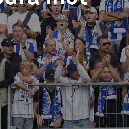
ettan
allt du behöver veta inför matchen.