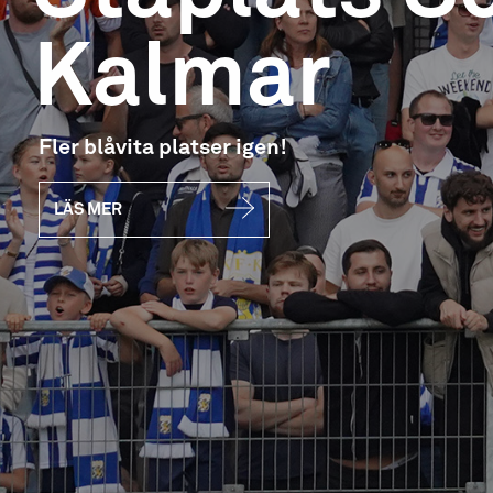
Elit
Här har vi samlat 
LÄS MER