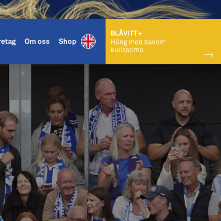
BLÅVITT+
retag
Om oss
Shop
Häng med bakom
kulisserna
KÖP BILJETT
match i