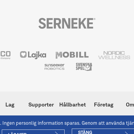
Lag
Supporter
Hållbarhet
Företag
Om
nst. Ingen personlig information sparas. Genom att använda tj
STÄNG