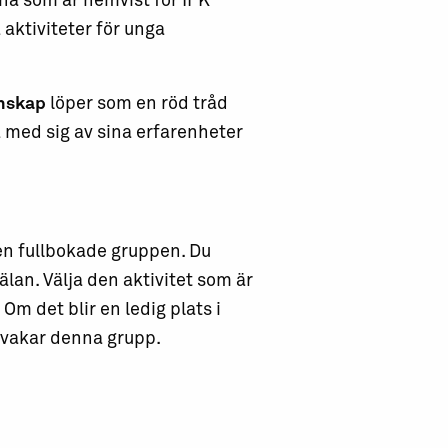
na som är hemvist för IFK
aktiviteter för unga
nskap
löper som en röd tråd
 med sig av sina erfarenheter
den fullbokade gruppen. Du
an. Välja den aktivitet som är
. Om det blir en ledig plats i
bevakar denna grupp.