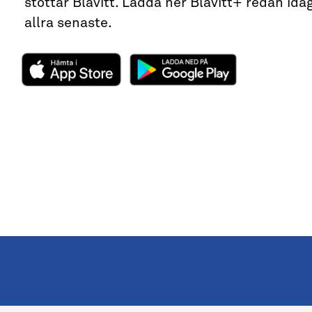
stöttar Blåvitt. Ladda ner Blåvitt+ redan idag
allra senaste.