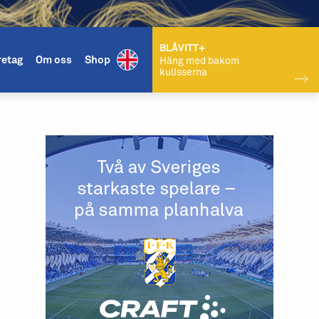
BLÅVITT+
retag
Om oss
Shop
Häng med bakom
kulisserna
KÖP BILJETT