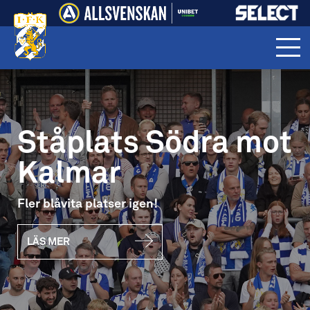
Ståplats Södra mot
Kalmar
Fler blåvita platser igen!
LÄS MER