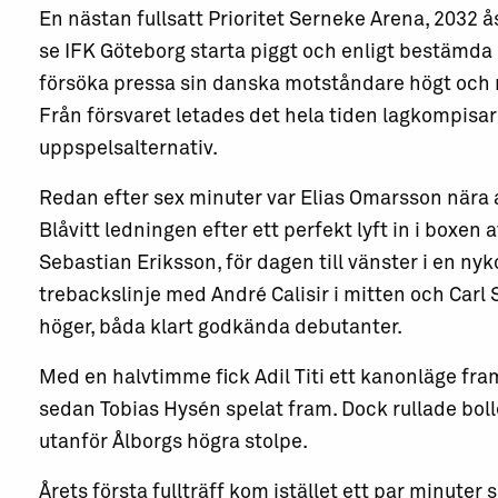
En nästan fullsatt Prioritet Serneke Arena, 2032 å
se IFK Göteborg starta piggt och enligt bestämda 
försöka pressa sin danska motståndare högt och 
Från försvaret letades det hela tiden lagkompisa
uppspelsalternativ.
Redan efter sex minuter var Elias Omarsson nära a
Blåvitt ledningen efter ett perfekt lyft in i boxen 
Sebastian Eriksson, för dagen till vänster i en n
trebackslinje med André Calisir i mitten och Carl St
höger, båda klart godkända debutanter.
Med en halvtimme fick Adil Titi ett kanonläge fra
sedan Tobias Hysén spelat fram. Dock rullade boll
utanför Ålborgs högra stolpe.
Årets första fullträff kom istället ett par minuter 