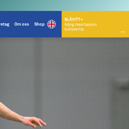
BLÅVITT+
retag
Om oss
Shop
Häng med bakom
kulisserna
KÖP BILJETT