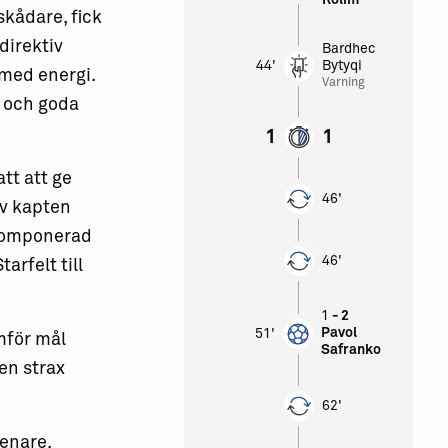
Rolim
skådare, fick
direktiv
Bardhec
44'
Bytyqi
med energi.
Varning
r och goda
1
1
tt att ge
46'
av kapten
ykomponerad
46'
arfelt till
1
- 2
Pavol
51'
mför mål
Safranko
en strax
62'
senare.