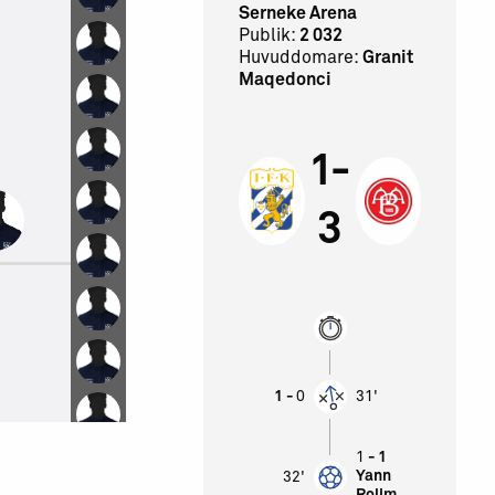
Serneke Arena
Publik:
2 032
Huvuddomare:
Granit
Maqedonci
1-
3
1 -
0
31'
1
- 1
Yann
32'