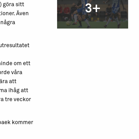
 göra sitt
3+
ioner. Även
 några
utresultatet
inde om ett
orde våra
ära att
ma ihåg att
ra tre veckor
abaek kommer