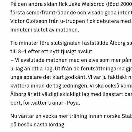
På den andra sidan fick Jake Weisbrod (född 2000)
första seniorframträdande och visade goda intent
Victor Olofsson från u-truppen fick debutera med
minuter i slutet av matchen.
Tio minuter före slutsignalen fastställde Ålborg sl
till 3–1 efter ett nytt tjusigt avslut.
– Vi avslutade matchen med en elva som mer påm
u-lag än ett a-lag. Utifrån de förutsättningarna gj
unga spelare det klart godkänt. Vi var ju faktiskt n
kvittera innan de tog ledningen. Vi ska också kom
Ålborg är ett väldigt skickligt lag med ligastart ba
bort, fortsätter tränar–Poya.
Nu väntar en vecka mer träning innan norska St
på besök nästa lördag.