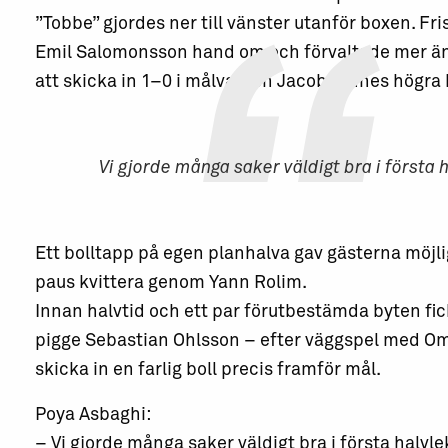
”Tobbe” gjordes ner till vänster utanför boxen. Fr
Emil Salomonsson hand om och förvaltade mer ä
att skicka in 1–0 i målvakten Jacob Rinnes högra 
Vi gjorde många saker väldigt bra i första 
Ett bolltapp på egen planhalva gav gästerna möjli
paus kvittera genom Yann Rolim.
Innan halvtid och ett par förutbestämda byten fic
pigge Sebastian Ohlsson – efter väggspel med O
skicka in en farlig boll precis framför mål.
Poya Asbaghi:
– Vi gjorde många saker väldigt bra i första halvle