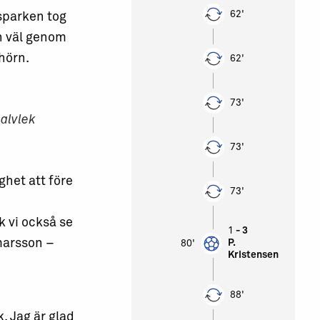
62'
isparken tog
n väl genom
hörn.
62'
73'
halvlek
73'
ghet att före
73'
k vi också se
1
- 3
marsson –
P.
80'
Kristensen
88'
k. Jag är glad