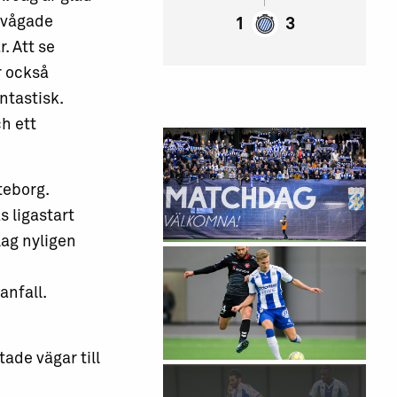
 vågade
1
3
. Att se
r också
antastisk.
h ett
teborg.
 ligastart
lag nyligen
anfall.
ade vägar till