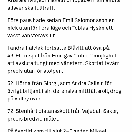
Kharaishvili, som iskallt chippade in sin andra
allsvenska fullträff.
Före paus hade sedan Emil Salomonsson en
nick utanför i bra läge och Tobias Hysén ett
vasst vänsteravslut.
I andra halvlek fortsatte Blåvitt att ösa på.
46: Ett inspel från Emil gav ”Tobbe” möjlighet
att avsluta tungt med vänstern. Skottet tyvärr
precis utanför stolpen.
52: Hörna från Giorgi, som André Calisir, för
övrigt briljant i sin defensiva mittfältsroll, drog
på volley över.
72: Stenhårt distansskott från Vajebah Sakor,
precis bredvid målet.
På övertid kom till slut 2–0 sedan Mikael