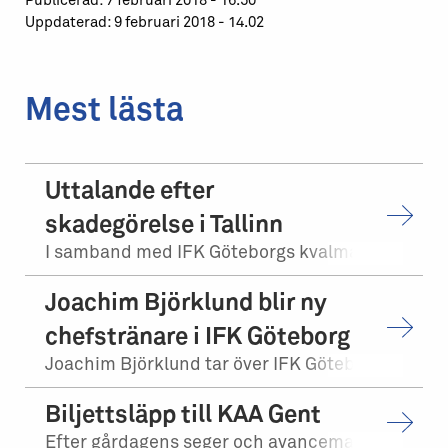
Publicerad: 7 februari 2018 - 16.50
Uppdaterad: 9 februari 2018 - 14.02
Mest lästa
Uttalande efter
skadegörelse i Tallinn
I samband med IFK Göteborgs kvalmatch på bortaplan mot FCI Levadia Tallinn skedd...
Joachim Björklund blir ny
chefstränare i IFK Göteborg
Joachim Björklund tar över IFK Göteborgs herrlag. Stefan Billborn lämnar samtidi...
Biljettsläpp till KAA Gent
Efter gårdagens seger och avancemang mot Levadia Tallinn, möter vi KAA Gent i tr...