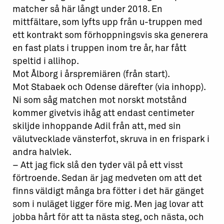
matcher så här långt under 2018. En
mittfältare, som lyfts upp från u-truppen med
ett kontrakt som förhoppningsvis ska generera
en fast plats i truppen inom tre år, har fått
speltid i allihop.
Mot Ålborg i årspremiären (från start).
Mot Stabaek och Odense därefter (via inhopp).
Ni som såg matchen mot norskt motstånd
kommer givetvis ihåg att endast centimeter
skiljde inhoppande Adil från att, med sin
välutvecklade vänsterfot, skruva in en frispark i
andra halvlek.
– Att jag fick slå den tyder väl på ett visst
förtroende. Sedan är jag medveten om att det
finns väldigt många bra fötter i det här gänget
som i nuläget ligger före mig. Men jag lovar att
jobba hårt för att ta nästa steg, och nästa, och