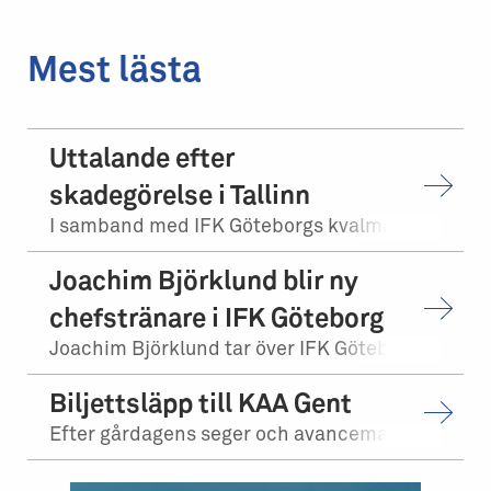
Mest lästa
Uttalande efter
skadegörelse i Tallinn
I samband med IFK Göteborgs kvalmatch på bortaplan mot FCI Levadia Tallinn skedd...
Joachim Björklund blir ny
chefstränare i IFK Göteborg
Joachim Björklund tar över IFK Göteborgs herrlag. Stefan Billborn lämnar samtidi...
Biljettsläpp till KAA Gent
Efter gårdagens seger och avancemang mot Levadia Tallinn, möter vi KAA Gent i tr...