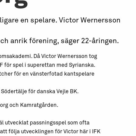
rligare en spelare. Victor Wernersson
och anrik förening, säger 22-åringen.
gdomsakademi. Då Victor Wernersson tog
för spel i superettan med Syrianska.
tcher för en vänsterfotad kantspelare
ödertälje för danska Vejle BK.
teborg och Kamratgården.
äl utvecklat passningsspel som ofta
tt följa utvecklingen för Victor här i IFK