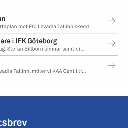
nn
aplan mot FCI Levadia Tallinn skedd...
are i IFK Göteborg
g. Stefan Billborn lämnar samtidi...
a Tallinn, möter vi KAA Gent i tr...
tsbrev