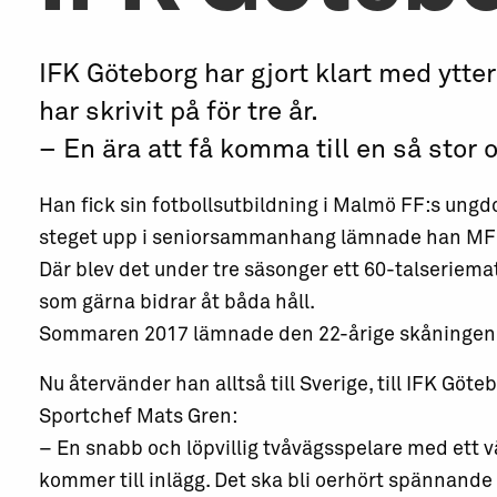
IFK Göteborg har gjort klart med ytte
har skrivit på för tre år.
– En ära att få komma till en så stor 
Han fick sin fotbollsutbildning i Malmö FF:s un
steget upp i seniorsammanhang lämnade han MFF 
Där blev det under tre säsonger ett 60-talseriema
som gärna bidrar åt båda håll.
Sommaren 2017 lämnade den 22-årige skåningen S
Nu återvänder han alltså till Sverige, till IFK Gö
Sportchef Mats Gren:
– En snabb och löpvillig tvåvägsspelare med ett v
kommer till inlägg. Det ska bli oerhört spännande a