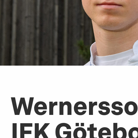
Wernersson
IFK Göteb