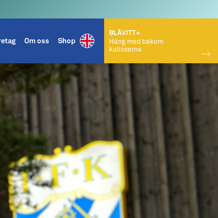
BLÅVITT+
retag
Om oss
Shop
Häng med bakom
kulisserna
KÖP BILJETT