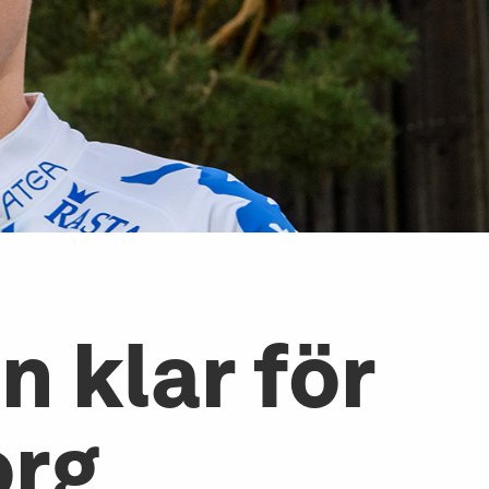
 klar för
org