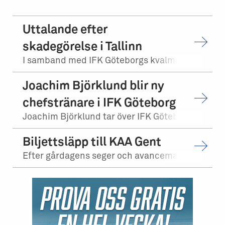
Uttalande efter
skadegörelse i Tallinn
I samband med IFK Göteborgs kvalmatch på bortaplan mot FCI Levadia Tallinn skedd...
Joachim Björklund blir ny
chefstränare i IFK Göteborg
Joachim Björklund tar över IFK Göteborgs herrlag. Stefan Billborn lämnar samtidi...
Biljettsläpp till KAA Gent
Efter gårdagens seger och avancemang mot Levadia Tallinn, möter vi KAA Gent i tr...