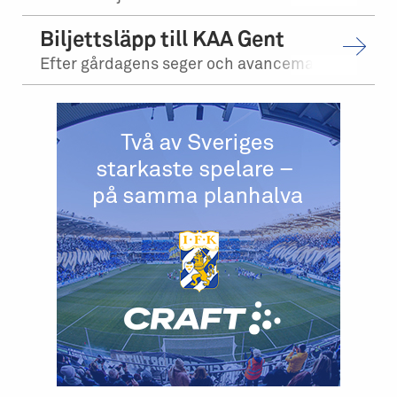
Biljettsläpp till KAA Gent
Efter gårdagens seger och avancemang mot Levadia Tallinn, möter vi KAA Gent i tr...