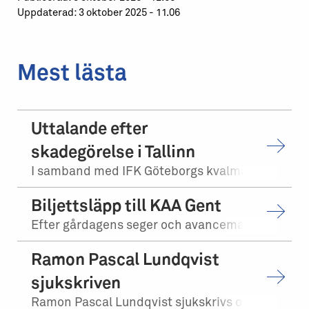
Uppdaterad: 3 oktober 2025 - 11.06
Mest lästa
Uttalande efter
skadegörelse i Tallinn
I samband med IFK Göteborgs kvalmatch på bortaplan mot FCI Levadia Tallinn skedd...
Biljettsläpp till KAA Gent
Efter gårdagens seger och avancemang mot Levadia Tallinn, möter vi KAA Gent i tr...
Ramon Pascal Lundqvist
sjukskriven
Ramon Pascal Lundqvist sjukskrivs och kommer under tiden inte att närvara i trän...