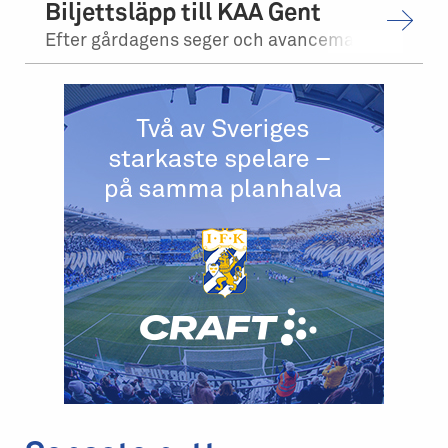
Biljettsläpp till KAA Gent
Efter gårdagens seger och avancemang mot Levadia Tallinn, möter vi KAA Gent i tr...