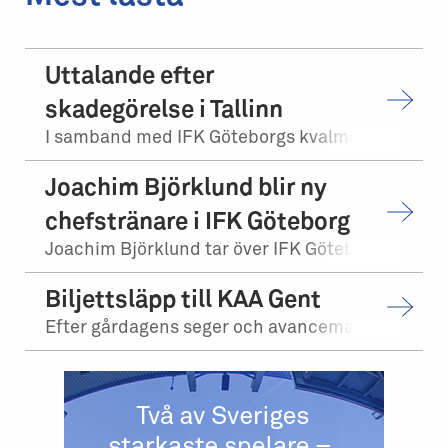
Uttalande efter
skadegörelse i Tallinn
I samband med IFK Göteborgs kvalmatch på bortaplan mot FCI Levadia Tallinn skedd...
Joachim Björklund blir ny
chefstränare i IFK Göteborg
Joachim Björklund tar över IFK Göteborgs herrlag. Stefan Billborn lämnar samtidi...
Biljettsläpp till KAA Gent
Efter gårdagens seger och avancemang mot Levadia Tallinn, möter vi KAA Gent i tr...