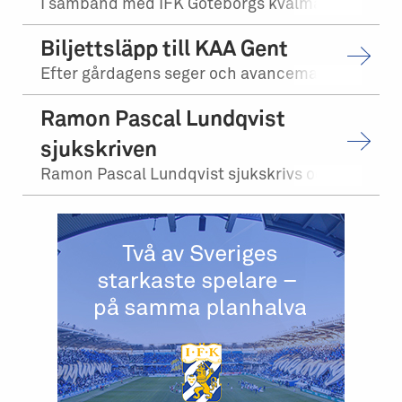
I samband med IFK Göteborgs kvalmatch på bortaplan mot FCI Levadia Tallinn skedd...
Biljettsläpp till KAA Gent
Efter gårdagens seger och avancemang mot Levadia Tallinn, möter vi KAA Gent i tr...
Ramon Pascal Lundqvist
sjukskriven
Ramon Pascal Lundqvist sjukskrivs och kommer under tiden inte att närvara i trän...