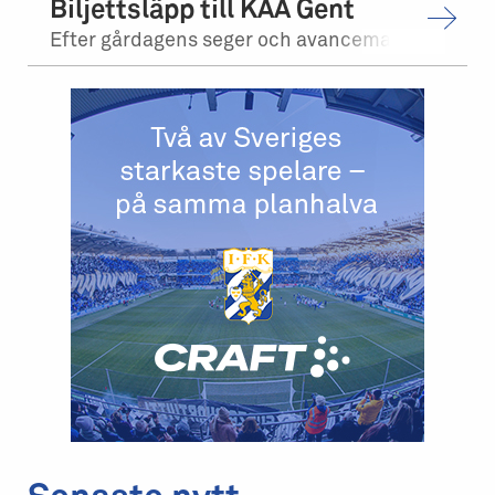
Biljettsläpp till KAA Gent
Efter gårdagens seger och avancemang mot Levadia Tallinn, möter vi KAA Gent i tr...