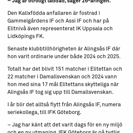
– Jag är otroligt laddad, säger 26-åringen.
Den Kalixfödda anfallaren är fostrad i
Gammelgårdens IF och Assi IF och har på
Elitnivå även representerat IK Uppsala och
Lidköpings FK.
Senaste klubbtillhörigheten är Alingsås IF där
hon varit ordinarie under både 2024 och 2025.
Totalt har det blivit 151 matcher i Elitettan och
22 matcher i Damallsvenskan och 2024 vann
hon med sina 17 mål Elitettans skytteliga när
Alingsås IF tog sig upp till Damallsvenskan.
I år blir det alltså flytt från Alingsås IF, numera
seriekollega, till IFK Göteborg.
– Jag har känt att det varit dags för en ny miljö
och en ny utmaning. IFK Göteborg är på tydlig