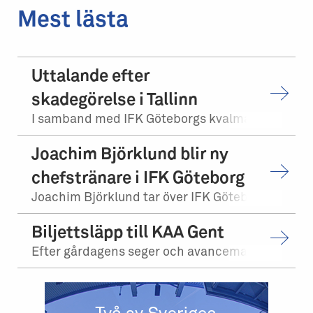
Mest lästa
Uttalande efter
skadegörelse i Tallinn
I samband med IFK Göteborgs kvalmatch på bortaplan mot FCI Levadia Tallinn skedd...
Joachim Björklund blir ny
chefstränare i IFK Göteborg
Joachim Björklund tar över IFK Göteborgs herrlag. Stefan Billborn lämnar samtidi...
Biljettsläpp till KAA Gent
Efter gårdagens seger och avancemang mot Levadia Tallinn, möter vi KAA Gent i tr...