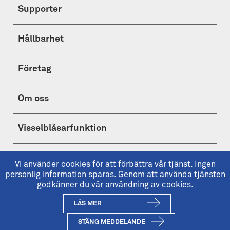
Supporter
Hållbarhet
Företag
Om oss
Visselblåsarfunktion
Shop
Vi använder cookies för att förbättra vår tjänst. Ingen
personlig information sparas. Genom att använda tjänsten
godkänner du vår användning av cookies.
LÄS MER
Copyright © 2026 IFK Göteborg
ifkgoteborg.se är IFK Göteborgs officiella hemsida.
STÄNG MEDDELANDE