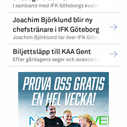
I samband med IFK Göteborgs kvalmatch på bortaplan mot FCI Levadia Tallinn skedd...
Joachim Björklund blir ny
chefstränare i IFK Göteborg
Joachim Björklund tar över IFK Göteborgs herrlag. Stefan Billborn lämnar samtidi...
Biljettsläpp till KAA Gent
Efter gårdagens seger och avancemang mot Levadia Tallinn, möter vi KAA Gent i tr...