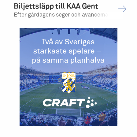
Biljettsläpp till KAA Gent
Efter gårdagens seger och avancemang mot Levadia Tallinn, möter vi KAA Gent i tr...