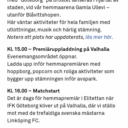
med ”Göteborg” på bröstet lanseras i hjärtat av
staden, vid vår hemmaarena Gamla Ullevi –
utanför Blåvittshopen.
Här väntar aktiviteter för hela familjen med
utlottningar, musik och härlig stämning.
Notera att plats har uppdaterats,
läs mer här
.
Kl. 15.00 – Premiäruppladdning på Valhalla
Evenemangsområdet öppnar.
Ladda upp inför hemmapremiären med
hoppborg, popcorn och roliga aktiviteter som
bygger upp stämningen inför avspark.
Kl. 16.00 – Matchstart
Det är dags för hemmapremiär i Elitettan när
IFK Göteborg kliver ut på Valhalla, där vi ställs
mot med de trefaldiga svenska mästarna
Linköping FC.