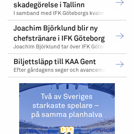
skadegörelse i Tallinn
I samband med IFK Göteborgs kvalmatch på bortaplan mot FCI Levadia Tallinn skedd...
Joachim Björklund blir ny
chefstränare i IFK Göteborg
Joachim Björklund tar över IFK Göteborgs herrlag. Stefan Billborn lämnar samtidi...
Biljettsläpp till KAA Gent
Efter gårdagens seger och avancemang mot Levadia Tallinn, möter vi KAA Gent i tr...