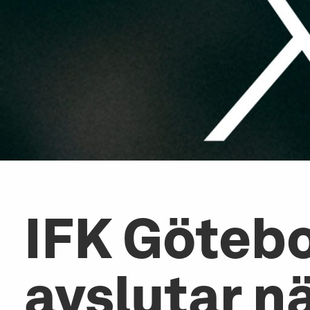
IFK Göteb
avslutar n