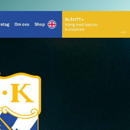
BLÅVITT+
retag
Om oss
Shop
Häng med bakom
kulisserna
KÖP BILJETT