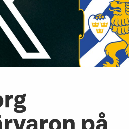
org
ärvaron på