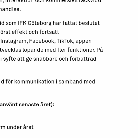
n, interaktion och kommersiell räckvidd
chandise.
id som IFK Göteborg har fattat beslutet
örst effekt och fortsatt
l Instagram, Facebook, TikTok, appen
tvecklas löpande med fler funktioner. På
i syfte att ge snabbare och förbättrad
 hand för kommunikation i samband med
använt senaste året):
rm under året