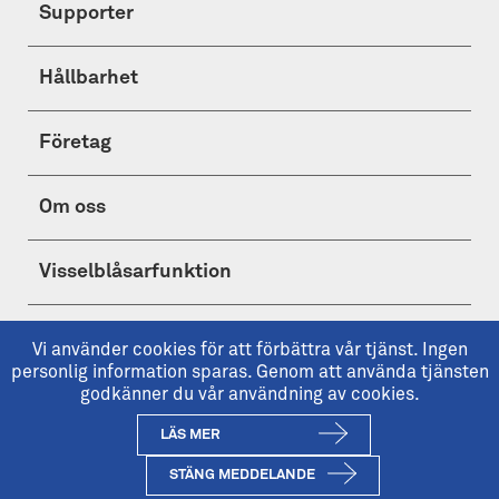
Supporter
Hållbarhet
Företag
Om oss
Visselblåsarfunktion
Shop
Vi använder cookies för att förbättra vår tjänst. Ingen
personlig information sparas. Genom att använda tjänsten
godkänner du vår användning av cookies.
LÄS MER
Copyright © 2026 IFK Göteborg
ifkgoteborg.se är IFK Göteborgs officiella hemsida.
STÄNG MEDDELANDE