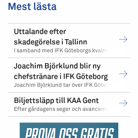
Mest lästa
Uttalande efter
skadegörelse i Tallinn
I samband med IFK Göteborgs kvalmatch på bortaplan mot FCI Levadia Tallinn skedd...
Joachim Björklund blir ny
chefstränare i IFK Göteborg
Joachim Björklund tar över IFK Göteborgs herrlag. Stefan Billborn lämnar samtidi...
Biljettsläpp till KAA Gent
Efter gårdagens seger och avancemang mot Levadia Tallinn, möter vi KAA Gent i tr...